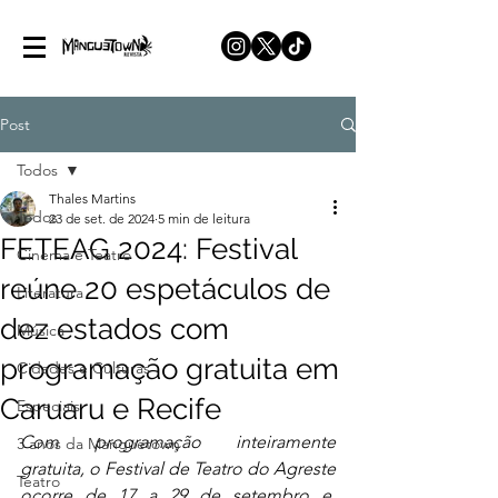
Post
Todos
Thales Martins
Todos
23 de set. de 2024
5 min de leitura
FETEAG 2024: Festival
Cinema e Teatro
reúne 20 espetáculos de
Literatura
dez estados com
Música
programação gratuita em
Cidades e Culturas
Caruaru e Recife
Especiais
Com programação inteiramente 
3 anos da Manguetown
gratuita, o Festival de Teatro do Agreste 
Teatro
ocorre de 17 a 29 de setembro e  