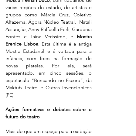
Mostra Pernambuco
, com trabalhos de 
várias regiões do estado, de artistas e 
grupos como Márcia Cruz, Coletivo 
Alfazema, Ágora Núcleo Teatral,  Natali 
Assunção, Anny Raffaella Ferli, Gardênia 
Fontes e Taína Veríssimo, e 
Mostra 
Erenice Lisboa
. Esta última é a antiga 
Mostra Estudantil e é voltada para a 
infância, com foco na formação de 
novas plateias. Por ela, será 
apresentado, em cinco sessões, o 
espetáculo “Brincando no Escuro”, da 
Maktub Teatro e Outras Invencionices 
(PE).
Ações formativas e debates sobre o 
futuro do teatro
Mais do que um espaço para a exibição 