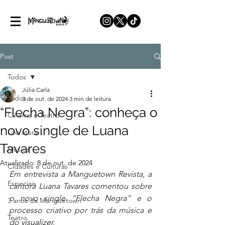
Post
Todos
Júlia Carla
Todos
3 de out. de 2024
3 min de leitura
“Flecha Negra”: conheça o
Cinema e Teatro
novo single de Luana
Literatura
Tavares
Música
Atualizado:
8 de out. de 2024
Cidades e Culturas
Em entrevista a Manguetown Revista, a 
Especiais
cantora Luana Tavares comentou sobre 
o novo single “Flecha Negra” e o 
3 anos da Manguetown
processo criativo por trás da música e 
Teatro
do 
visualizer
.