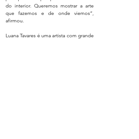
do interior. Queremos mostrar a arte 
que fazemos e de onde viemos”, 
afirmou.
Luana Tavares é uma artista com grande 
potencial a se destacar muito mais na 
cena musical pernambucana. Podemos 
esperar de seus projetos canções que 
vão inspirar o público e dar voz às 
vivências e a resistência das mulheres 
negras. Assista o visualizer da música 
"Flecha Negra" e acompanhe mais 
sobre os lançamentos da artista, siga 
@luanatavaresoficial nas redes sociais.
https://youtu.be/PnNHs1jec6A?
si=DRFROgtmpR4CQteQ