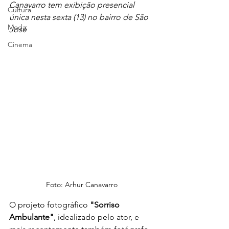
Canavarro tem exibição presencial 
Cultura
única nesta sexta (13) no bairro de São 
Moda
José 
Cinema
Foto: Arhur Canavarro
O projeto fotográfico 
"Sorriso 
Ambulante"
, idealizado pelo ator, e 