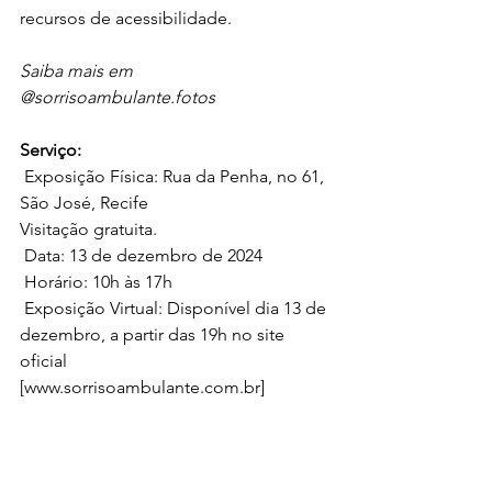
recursos de acessibilidade. 
Saiba mais em 
@sorrisoambulante.fotos 
Serviço:
 Exposição Física: Rua da Penha, no 61, 
São José, Recife
Visitação gratuita.
 Data: 13 de dezembro de 2024
 Horário: 10h às 17h
 Exposição Virtual: Disponível dia 13 de 
dezembro, a partir das 19h no site 
oficial
[
www.sorrisoambulante.com.br
]
Manguetown Revista
pernambuco
cidades e cultura popular
arte urbana
Cidades e Culturas