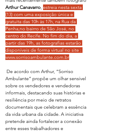
mais recentemente também fotógrafo 
Arthur Canavarro
, 
estreia nesta sexta 
(13) com uma exposição única e 
gratuita das 10h às 17h, na Rua da 
Penha,no bairro de São José, no 
centro do Recife. No fim do dia, a 
partir das 19h, as fotografias estarão 
disponíveis de forma virtual no site : 
www.sorrisoambulante.com.br
 De acordo com Arthur, “Sorriso 
Ambulante” propõe um olhar sensível 
sobre os vendedores e vendedoras 
informais, destacando suas histórias e 
resiliência por meio de retratos 
documentais que celebram a essência 
da vida urbana da cidade. A iniciativa 
pretende ainda fortalecer a conexão 
entre esses trabalhadores e 