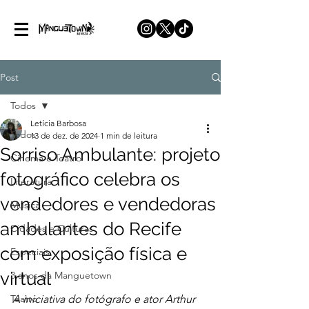
Post
Todos
Letícia Barbosa
Todos
13 de dez. de 2024
1 min de leitura
Sorriso Ambulante: projeto
Cinema e Teatro
fotográfico celebra os
Literatura
vendedores e vendedoras
Música
ambulantes do Recife
Cidades e Culturas
com exposição física e
Especiais
virtual
3 anos da Manguetown
Teatro
A iniciativa do fotógrafo e ator Arthur 