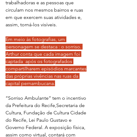
trabalhadoras e as pessoas que 
circulam nos mesmos bairros e ruas 
em que exercem suas atividades e, 
assim, torná-los visíveis.
Em meio às fotografias, um 
personagem se destaca : o sorriso. 
Arthur conta que cada imagem foi 
captada  após os fotografados 
compartilharem episódios marcantes
das próprias vivências nas ruas da 
capital pernambucana.
“Sorriso Ambulante” tem o incentivo 
da Prefeitura do Recife,Secretaria de 
Cultura, Fundação de Cultura Cidade 
do Recife, Lei Paulo Gustavo e 
Governo Federal. A exposição física, 
assim como virtual, contará com 