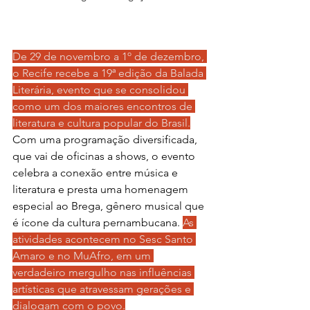
De 29 de novembro a 1º de dezembro, 
o Recife recebe a 19ª edição da Balada 
Literária, evento que se consolidou 
como um dos maiores encontros de 
literatura e cultura popular do Brasil.
Com uma programação diversificada, 
que vai de oficinas a shows, o evento 
celebra a conexão entre música e 
literatura e presta uma homenagem 
especial ao Brega, gênero musical que 
é ícone da cultura pernambucana. 
As 
atividades acontecem no Sesc Santo 
Amaro e no MuAfro, em um 
verdadeiro mergulho nas influências 
artísticas que atravessam gerações e 
dialogam com o povo.