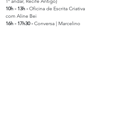
1º andar, Recife Antigo)
10h - 13h - 
Oficina de Escrita Criativa 
com Aline Bei
16h - 17h30 - 
Conversa | Marcelino 
Freire, Adrienne Myrtes e Aline Bei
Local:
 Bodega de Véio (Rua Mariz e 
Barros, 328, térreo, Recife Antigo)
19h - 21h
Show de Surama 
RheisAbertura: Pedro Renovato
Domingo, 1º de dezembro
Local:
 MuAfro (Rua Mariz e Barros, 328, 
1º andar, Recife Antigo)
15h - 
17h
Homenagem a Inaldete Pinheiro
Sarau Mala Preta
Cerimônia de nomeação da Sala 
Inaldete Pinheiro