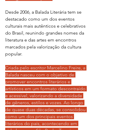
Desde 2006, a Balada Literária tem se 
destacado como um dos eventos 
culturais mais autênticos e celebrativos 
do Brasil, reunindo grandes nomes da 
literatura e das artes em encontros 
marcados pela valorização da cultura 
popular. 
Criada pelo escritor Marcelino Freire, a 
Balada nasceu com o objetivo de 
promover encontros literários e 
artísticos em um formato descontraído 
e acessível, valorizando a diversidade 
de gêneros, estilos e vozes. Ao longo 
de quase duas décadas, se consolidou 
como um dos principais eventos 
literários do país, acontecendo em 