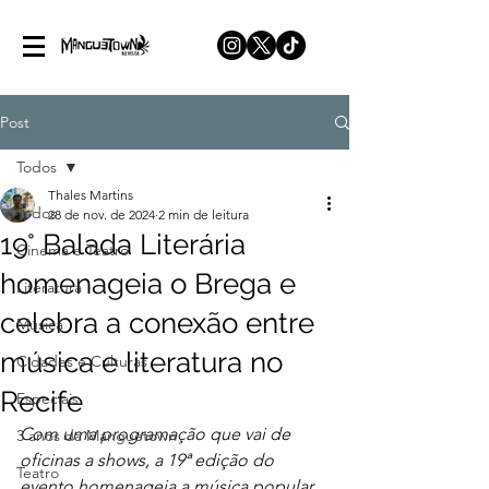
Post
Todos
Thales Martins
Todos
28 de nov. de 2024
2 min de leitura
19° Balada Literária
Cinema e Teatro
homenageia o Brega e
Literatura
celebra a conexão entre
Música
música e literatura no
Cidades e Culturas
Recife
Especiais
Com uma programação que vai de 
3 anos da Manguetown
oficinas a shows, a 19ª edição do 
Teatro
evento homenageia a música popular 