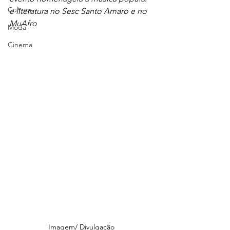
Cultura
e literatura no Sesc Santo Amaro e no 
MuAfro
Moda
Cinema
Imagem/ Divulgação 