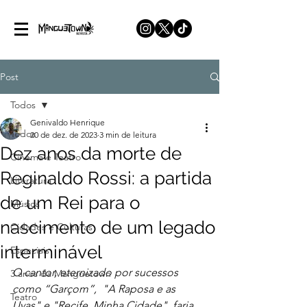
Post
Todos
Genivaldo Henrique
Todos
20 de dez. de 2023
3 min de leitura
Dez anos da morte de
Cinema e Teatro
Reginaldo Rossi: a partida
Literatura
de um Rei para o
Música
nascimento de um legado
Cidades e Culturas
interminável
Especiais
O cantor, eternizado por sucessos 
3 anos da Manguetown
como “Garçom”,  "A Raposa e as 
Teatro
Uvas" e "Recife, Minha Cidade", faria 