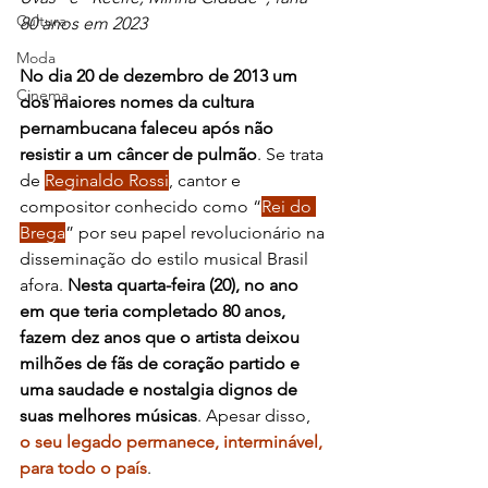
Cultura
80 anos em 2023
Moda
No dia 20 de dezembro de 2013 um 
Cinema
dos maiores nomes da cultura 
pernambucana faleceu após não 
resistir a um câncer de pulmão
. Se trata 
de 
Reginaldo Rossi
, cantor e 
compositor conhecido como “
Rei do 
Brega
” por seu papel revolucionário na 
disseminação do estilo musical Brasil 
afora. 
Nesta quarta-feira (20), no ano 
em que teria completado 80 anos, 
fazem dez anos que o artista deixou 
milhões de fãs de coração partido e 
uma saudade e nostalgia dignos de 
suas melhores músicas
. Apesar disso, 
o seu legado permanece, interminável, 
para todo o país
.