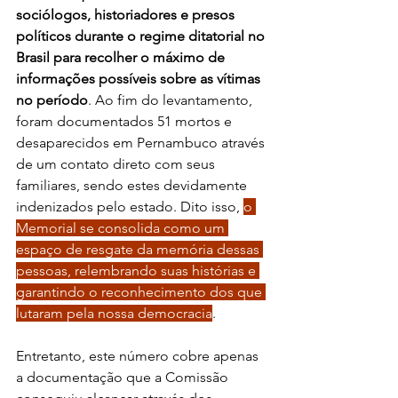
sociólogos, historiadores e presos 
políticos durante o regime ditatorial no 
Brasil para recolher o máximo de 
informações possíveis sobre as vítimas 
no período
. Ao fim do levantamento, 
foram documentados 51 mortos e 
desaparecidos em Pernambuco através 
de um contato direto com seus 
familiares, sendo estes devidamente 
indenizados pelo estado. Dito isso, 
o 
Memorial se consolida como um 
espaço de resgate da memória dessas 
pessoas, relembrando suas histórias e 
garantindo o reconhecimento dos que 
lutaram pela nossa democracia
.
Entretanto, este número cobre apenas 
a documentação que a Comissão 