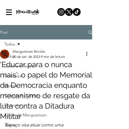
Post
Todos
Manguetown Revista
Todos
20 de set. de 2023
9 min de leitura
‘Educar para o nunca
Cinema e Teatro
mais’: o papel do Memorial
Literatura
da Democracia enquanto
Música
mecanismo de resgate da
Cidades e Culturas
luta contra a Ditadura
Especiais
Militar
3 anos da Manguetown
Teatro
Espaço visa atuar como uma 