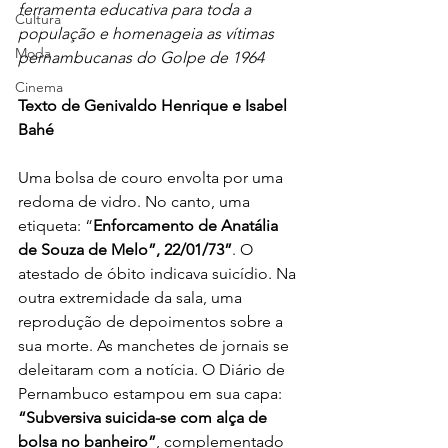
ferramenta educativa para toda a 
Cultura
população e homenageia as vítimas 
Moda
pernambucanas do Golpe de 1964
Cinema
Texto de Genivaldo Henrique e Isabel 
Bahé
Uma bolsa de couro envolta por uma 
redoma de vidro. No canto, uma 
etiqueta: “
Enforcamento de Anatália 
de Souza de Melo”, 22/01/73”
. O 
atestado de óbito indicava suicídio. Na 
outra extremidade da sala, uma 
reprodução de depoimentos sobre a 
sua morte. As manchetes de jornais se 
deleitaram com a notícia. O Diário de 
Pernambuco estampou em sua capa: 
“Subversiva suicida-se com alça de 
bolsa no banheiro”
, complementado 