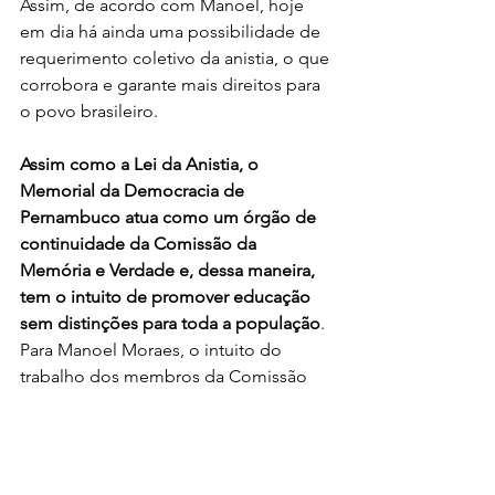
Assim, de acordo com Manoel, hoje 
em dia há ainda uma possibilidade de 
requerimento coletivo da anistia, o que 
corrobora e garante mais direitos para 
o povo brasileiro.
Assim como a Lei da Anistia, o 
Memorial da Democracia de 
Pernambuco atua como um órgão de 
continuidade da Comissão da 
Memória e Verdade e, dessa maneira, 
tem o intuito de promover educação 
sem distinções para toda a população
. 
Para Manoel Moraes, o intuito do 
trabalho dos membros da Comissão 
da Verdade era manter as memórias 
daqueles que combateram a Ditadura 
Militar para que, dessa forma, o povo 
brasileiro não precise passar por isso 