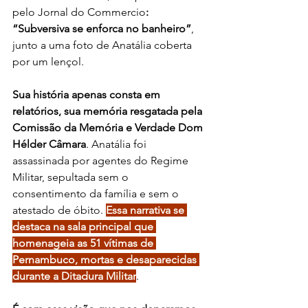
pelo Jornal do Commercio
: 
“Subversiva se enforca no banheiro”
, 
junto a uma foto de Anatália coberta 
por um lençol. 
Sua história apenas consta em 
relatórios, sua memória resgatada pela 
Comissão da Memória e Verdade Dom 
Hélder Câmara
. Anatália foi 
assassinada por agentes do Regime 
Militar, sepultada sem o 
consentimento da família e sem o 
atestado de óbito. 
Essa narrativa se 
destaca na sala principal que 
homenageia as 51 vítimas de 
Pernambuco, mortas e desaparecidas 
durante a Ditadura Militar
.