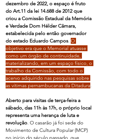
dezembro de 2022, o espaço é fruto 
do Art.11 da lei 14.688 de 2012 que 
criou a Comissão Estadual da Memória 
e Verdade Dom Hélder Câmara, 
estabelecida pelo então governador 
do estado Eduardo Campos
. 
O 
objetivo era que o Memorial atuasse 
como um órgão de continuidade, 
materializando, em um espaço físico, o 
trabalho da Comissão, com todo o 
acervo adquirido nas pesquisas sobre 
as vítimas pernambucanas da Ditadura
.
Aberto para visitas de terça-feira a 
sábado, das 11h às 17h, o próprio local 
representa uma herança de luta e 
revolução
. O casarão já foi sede do 
Movimento de Cultura Popular (MCP) 
no início do século passado, que 