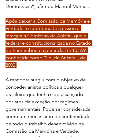
Democracia”, afirmou Manoel Moraes.
Após deixar a Comissão da Memória e 
Verdade, o coordenador passou a 
integrar a Comissão da Anistia, que é 
federal e constitucionalizada no Estado 
de Pernambuco a partir da Lei 10.559, 
conhecida como “Lei da Anistia”, de 
2002.
A manobra surgiu com o objetivo de 
conceder anistia política a qualquer 
brasileiro que tenha sido alcançado 
por atos de exceção por regimes 
governamentais. Pode ser considerada 
como um mecanismo de continuidade 
de todo o trabalho desenvolvido na 
Comissão da Memória e Verdade. 