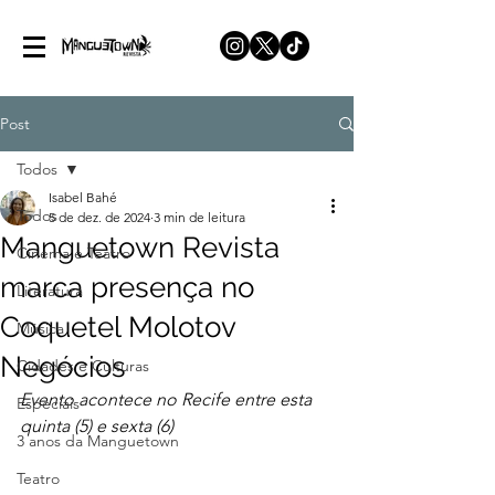
Post
Todos
Isabel Bahé
Todos
5 de dez. de 2024
3 min de leitura
Manguetown Revista
Cinema e Teatro
marca presença no
Literatura
Coquetel Molotov
Música
Negócios
Cidades e Culturas
Evento acontece no Recife entre esta 
Especiais
quinta (5) e sexta (6)
3 anos da Manguetown
Teatro