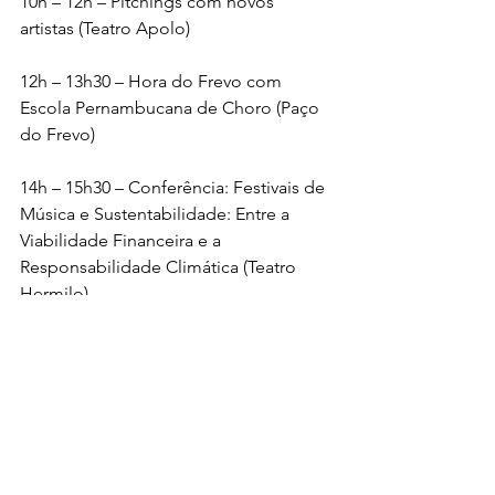
10h – 12h – Pitchings com novos 
artistas (Teatro Apolo)
12h – 13h30 – Hora do Frevo com 
Escola Pernambucana de Choro (Paço 
do Frevo)
14h – 15h30 – Conferência: Festivais de 
Música e Sustentabilidade: Entre a 
Viabilidade Financeira e a 
Responsabilidade Climática (Teatro 
Hermilo)
15h30 – 17h – Diálogos: Pop Tropical – 
Ecos do Brega (Teatro Apolo)
16h30 – 18h – Debate: Pernambuco 
com o Pé no Mundo: Expandindo 
Horizontes Sem Perder as Raízes 