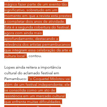
mágico fazer parte de um evento tão 
significativo, sobretudo em um 
momento em que a revista está prestes 
a completar dois anos de atividade. 
Esta é a segunda cobertura do festival, 
agora com ainda mais 
aprofundamento, destacando a 
relevância dos artistas pernambucanos 
que integram essa celebração da arte e 
cultura local”
, contou.
Lopes ainda reitera a importância 
cultural do aclamado festival em 
Pernambuco: 
“o Coquetel Molotov vai 
além de um festival independente; ele 
se consolida como um ato de 
resistência em um mercado cultural 
que enfrenta muitas dificuldades, 