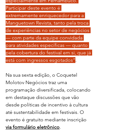
especialmente em Pernambuco. 
Participar deste evento é 
extremamente enriquecedor para a 
Manguetown Revista, tanto pela troca 
de experiências no setor de negócios 
— com parte da equipe convidada 
para atividades específicas — quanto 
pela cobertura do festival em si, que já 
está com ingressos esgotados”
.
Na sua sexta edição, o Coquetel 
Molotov Negócios traz uma 
programação diversificada, colocando 
em destaque discussões que vão 
desde políticas de incentivo à cultura 
até sustentabilidade em festivais. O 
evento é gratuito mediante inscrição 
via formulário eletrônico
.