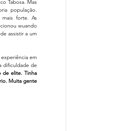
Neco Tabosa. Mas 
ria população. 
mais forte. As 
ocionou wuando 
você se vê na tela, a relação com o filme muda completamente. É diferente de assistir a um 
 experiência em 
 dificuldade de 
e elite. Tinha 
io. Muita gente 