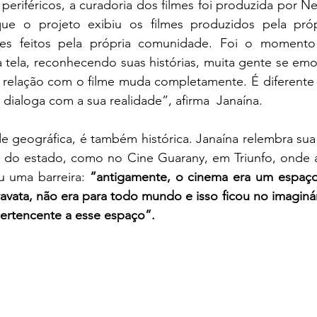
s periféricos, a curadoria dos filmes foi produzida por 
que o projeto exibiu os filmes produzidos pela próp
mes feitos pela própria comunidade. Foi o momento 
 tela, reconhecendo suas histórias, muita gente se em
dialoga com a sua realidade”, afirma  Janaína.
de geográfica, é também histórica. Janaína relembra sua
or do estado, como no Cine Guarany, em Triunfo, onde a
ou uma barreira: 
“antigamente, o cinema era um espaço d
ravata, não era para todo mundo e isso ficou no imaginár
pertencente a esse espaço”.