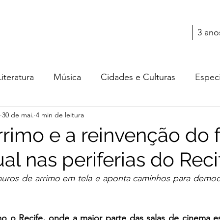
3 ano
Literatura
Música
Cidades e Culturas
Especi
30 de mai.
4 min de leitura
Teatro
Cultura
Moda
Cinema
rrimo e a reinvenção do 
al nas periferias do Reci
muros de arrimo em tela e aponta caminhos para democra
o Recife, onde a maior parte das salas de cinema es