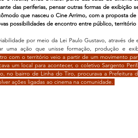
nte das periferias, pensar outras formas de exibição se
incômodo que nasceu o Cine Arrimo, com a proposta de d
ovas possibilidades de encontro entre público, território 
viabilidade por meio da Lei Paulo Gustavo, através de ed
rar uma ação que unisse formação, produção e exibi
ro com o território veio a partir de um movimento par
ava um local para acontecer, o coletivo Sargento Perifa
, no bairro de Linha do Tiro, procurava a Prefeitura d
olver ações ligadas ao cinema na comunidade. 