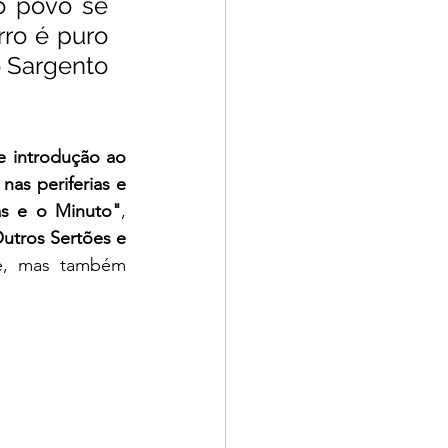
o povo se 
o é puro 
o Sargento 
 introdução ao 
as periferias e 
s e o Minuto"
, 
tros Sertões e 
se, mas também 