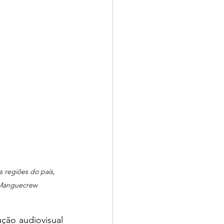
 regiões do país, 
l/Manguecrew
o audiovisual 