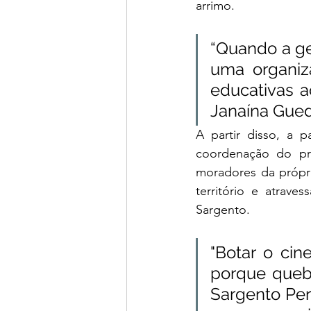
arrimo. 
“Quando a gen
uma organiza
educativas a
Janaína Gued
A partir disso, a p
coordenação do pro
moradores da própri
território e atrav
Sargento.
"Botar o ci
porque quebr
Sargento Peri