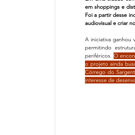
em shoppings e dista
Foi a partir desse 
audiovisual e criar n
A iniciativa ganhou 
permitindo estrutu
periféricos. 
O encont
o projeto ainda busc
Córrego do Sargento
interesse de desenv