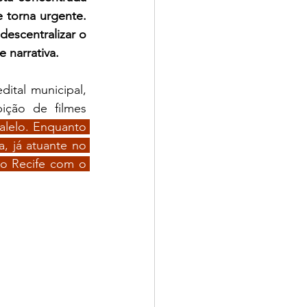
 torna urgente. 
escentralizar o 
e narrativa.
ital municipal, 
ção de filmes 
alelo. Enquanto 
, já atuante no 
o Recife com o 