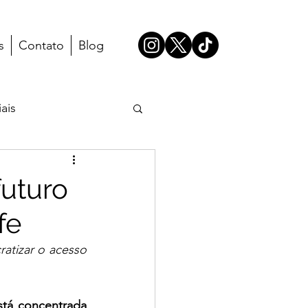
s
Contato
Blog
ais
futuro
fe
tizar o acesso 
tá concentrada 