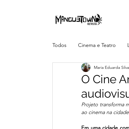
Todos
Cinema e Teatro
Maria Eduarda Silva
3 anos da Manguetown
O Cine A
audiovisu
Projeto transforma 
ao cinema na cidade
Em uma cidade como 