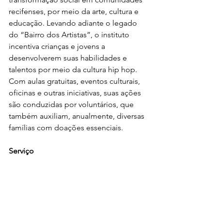
recifenses, por meio da arte, cultura e 
educação. Levando adiante o legado 
do “Bairro dos Artistas”, o instituto 
incentiva crianças e jovens a 
desenvolverem suas habilidades e 
talentos por meio da cultura hip hop. 
Com aulas gratuitas, eventos culturais, 
oficinas e outras iniciativas, suas ações 
são conduzidas por voluntários, que 
também auxiliam, anualmente, diversas 
famílias com doações essenciais.
Serviço
Batalha do Casarão – Grande Final
Data: 31 de agosto de 2025
Horário A partir das 9h
Local: Casarão do Barbalho, Estrada do 