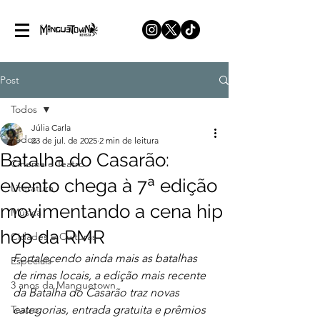
Post
Todos
Júlia Carla
Todos
23 de jul. de 2025
2 min de leitura
Batalha do Casarão:
Cinema e Teatro
evento chega à 7ª edição
Literatura
movimentando a cena hip
Música
hop da RMR
Cidades e Culturas
Fortalecendo ainda mais as batalhas 
Especiais
de rimas locais, a edição mais recente 
3 anos da Manguetown
da Batalha do Casarão traz novas 
Teatro
categorias, entrada gratuita e prêmios 