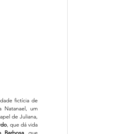
de fictícia de 
a Natanael, um 
apel de Juliana, 
rdo
, que dá vida 
o Barbosa
, que 