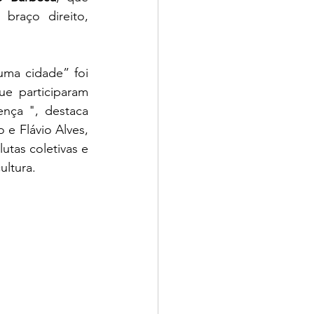
braço direito, 
ma cidade” foi 
e participaram 
nça ", destaca 
e Flávio Alves, 
utas coletivas e 
ultura. 