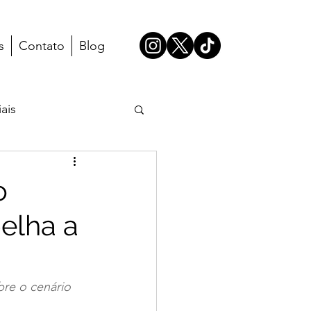
s
Contato
Blog
ais
o
elha a
re o cenário 