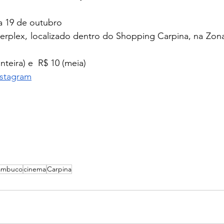
a 19 de outubro
erplex, localizado dentro do Shopping Carpina, na Zona
inteira) e  R$ 10 (meia)
nstagram
ambuco
cinema
Carpina