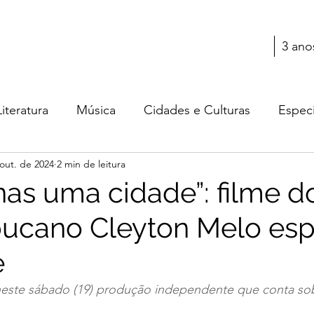
3 ano
Literatura
Música
Cidades e Culturas
Especi
out. de 2024
2 min de leitura
Teatro
Cultura
Moda
Cinema
nas uma cidade”: filme d
ucano Cleyton Melo esp
e
 neste sábado (19) produção independente que conta sob