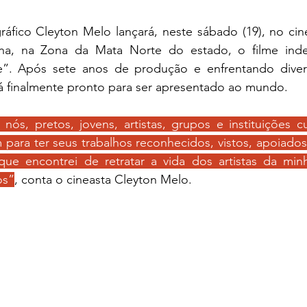
ráfico Cleyton Melo lançará, neste sábado (19), no cin
na, na Zona da Mata Norte do estado, o filme inde
. Após sete anos de produção e enfrentando diverso
 finalmente pronto para ser apresentado ao mundo.
nós, pretos, jovens, artistas, grupos e instituições cu
m para ter seus trabalhos reconhecidos, vistos, apoiados 
que encontrei de retratar a vida dos artistas da minh
os”
, conta o cineasta Cleyton Melo.