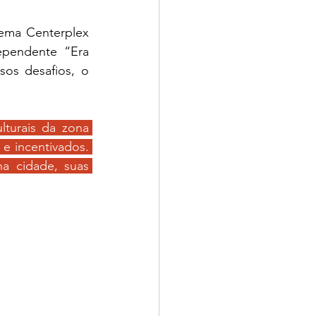
ema Centerplex 
pendente “Era 
s desafios, o 
lturais da zona 
e incentivados. 
a cidade, suas 