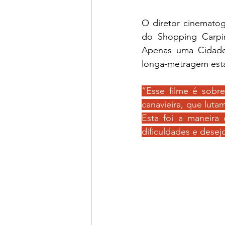
O diretor cinematog
do Shopping Carpi
Apenas uma Cidade”
longa-metragem está
“Esse filme é sobre 
canavieira, que luta
Esta foi a maneira 
dificuldades e desej