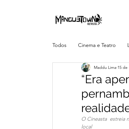
Todos
Cinema e Teatro
Maddu Lima
15 de 
3 anos da Manguetown
“Era ape
pernamb
realidad
O Cineasta  estreia
local