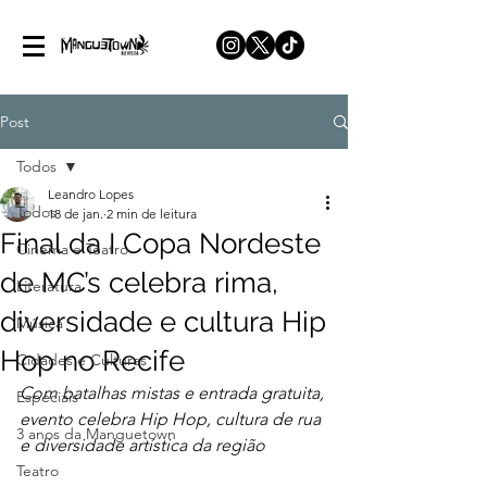
Post
Todos
Leandro Lopes
Todos
18 de jan.
2 min de leitura
Final da I Copa Nordeste
Cinema e Teatro
de MC’s celebra rima,
Literatura
diversidade e cultura Hip
Música
Hop no Recife
Cidades e Culturas
Com batalhas mistas e entrada gratuita, 
Especiais
evento celebra Hip Hop, cultura de rua 
3 anos da Manguetown
e diversidade artística da região
Teatro