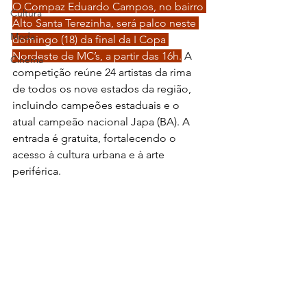
O Compaz Eduardo Campos, no bairro 
Cultura
Alto Santa Terezinha, será palco neste 
Moda
domingo (18) da final da I Copa 
Nordeste de MC’s, a partir das 16h.
 A 
Cinema
competição reúne 24 artistas da rima 
de todos os nove estados da região, 
incluindo campeões estaduais e o 
atual campeão nacional Japa (BA). A 
entrada é gratuita, fortalecendo o 
acesso à cultura urbana e à arte 
periférica.