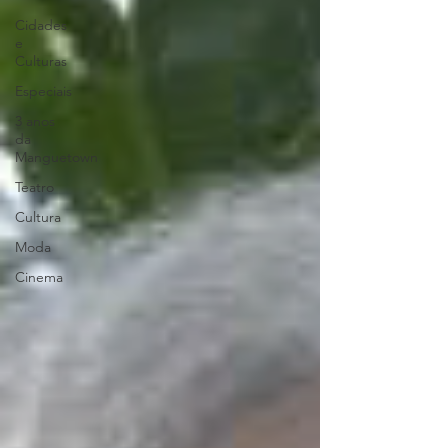
Cidades
e
Culturas
Especiais
3 anos
da
Manguetown
Teatro
Cultura
Moda
Cinema