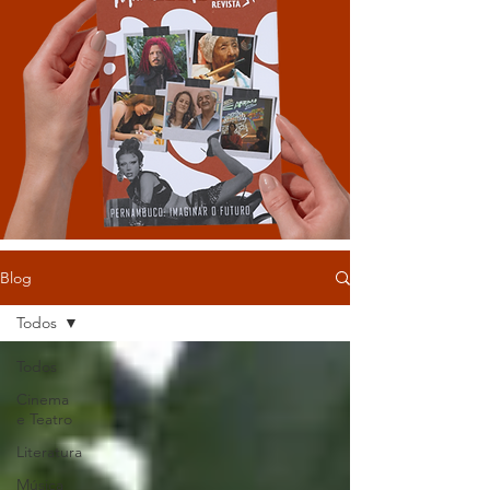
Blog
Todos
Todos
Cinema
e Teatro
Literatura
Música