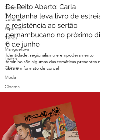
De Peito Aberto: Carla
Cidades
e
Montanha leva livro de estreia
Culturas
e resistência ao sertão
Especiais
pernambucano no próximo dia
3 anos
6 de junho
da
Manguetown
Identidade, regionalismo e empoderamento
Teatro
feminino são algumas das temáticas presentes na
Cultura
obra em formato de cordel
Moda
Cinema