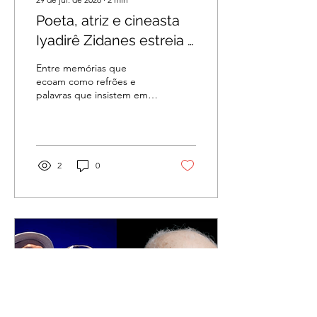
Poeta, atriz e cineasta
Iyadirê Zidanes estreia o
espetáculo “Repeteco”
Entre memórias que
no Teatro Hermilo Borba
ecoam como refrões e
palavras que insistem em
Filho
existir, Iyadirê Zidanes
transforma poesia em cena
e afeto em gesto político
no palco
2
0