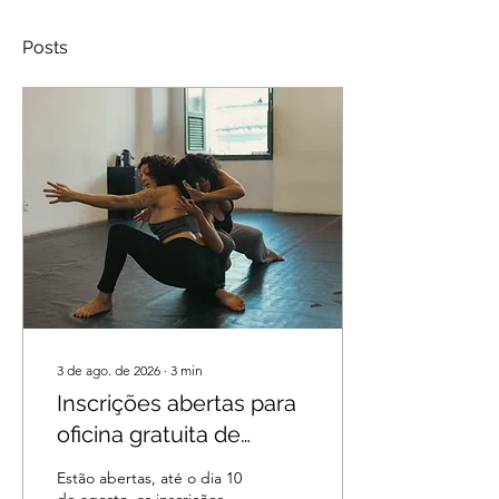
Posts
3 de ago. de 2026
∙
3
min
Inscrições abertas para
oficina gratuita de
dança contemporânea
Estão abertas, até o dia 10
sobre corpo, memória e