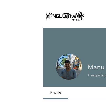
Manu
1
seguidor
Profile