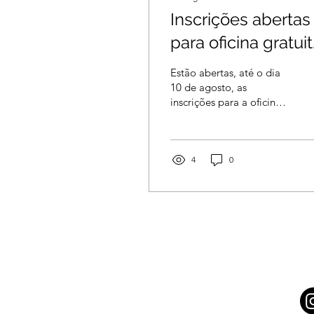
Inscrições abertas
para oficina gratui
de dança
Estão abertas, até o dia
contemporânea
10 de agosto, as
inscrições para a oficina
sobre corpo,
gratuita “Corpo-
memória e territór
Memória-Território e suas
Ecologias Afetivas em
no Recife
Movimento”
4
0