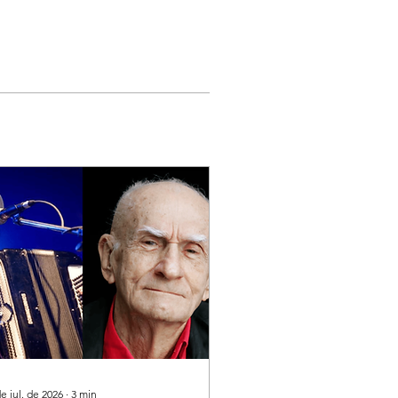
e jul. de 2026
∙
3
min