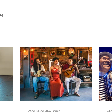
24
29 de jul. de 2026
∙
2
min
23 d