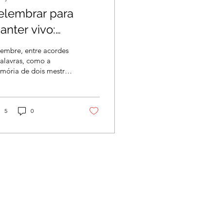
elembrar para
anter vivo:
ominguinhos e
lembre, entre acordes
riano Suassuna
alavras, como a
mória de dois mestres
eguem no coração
cultura brasileira
a cultura
gue ecoando no tempo
na identidade do povo
ordestina
5
0