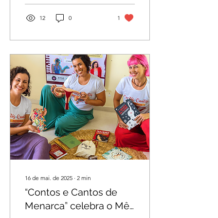
comunicação comunitária e
cultura periférica.
12
0
1
16 de mai. de 2025
∙
2
min
“Contos e Cantos de
Menarca” celebra o Mês