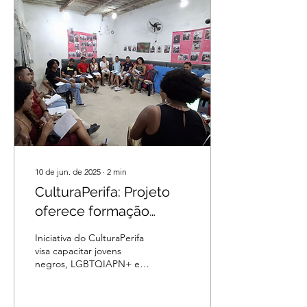
10 de jun. de 2025
∙
2
min
CulturaPerifa: Projeto
oferece formação
gratuita em rádio
Iniciativa do CulturaPerifa
comunitária para jovens
visa capacitar jovens
negros, LGBTQIAPN+ e
da Zona Norte do
artistas locais na produção
Recife
de conteúdo radiofônico,
fortalecendo a