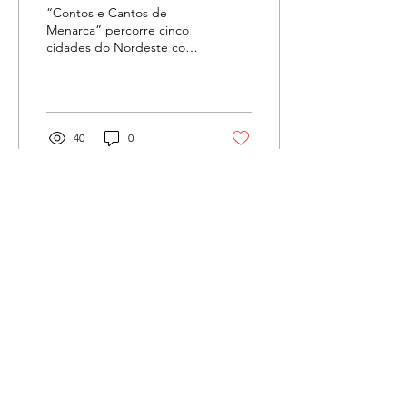
da Dignidade Menstrual
“Contos e Cantos de
levando arte e diálogo
Menarca” percorre cinco
cidades do Nordeste com
para jovens
contação de histórias,
pernambucanas
rodas de conversa e
oficinas.
40
0