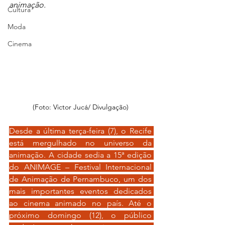
animação.
Cultura
Moda
Cinema
(Foto: Victor Jucá/ Divulgação)
Desde a última terça-feira (7), o Recife 
está mergulhado no universo da 
animação. A cidade sedia a 15ª edição 
do ANIMAGE – Festival Internacional 
de Animação de Pernambuco, um dos 
mais importantes eventos dedicados 
ao cinema animado no país. Até o 
próximo domingo (12), o público 