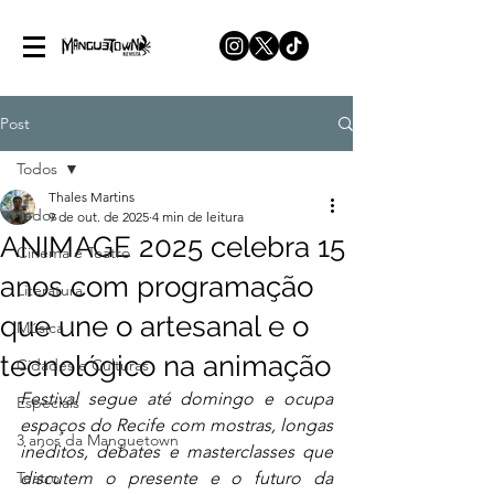
Post
Todos
Thales Martins
Todos
9 de out. de 2025
4 min de leitura
ANIMAGE 2025 celebra 15
Cinema e Teatro
anos com programação
Literatura
que une o artesanal e o
Música
tecnológico na animação
Cidades e Culturas
Festival segue até domingo e ocupa 
Especiais
espaços do Recife com mostras, longas 
3 anos da Manguetown
inéditos, debates e masterclasses que 
Teatro
discutem o presente e o futuro da 