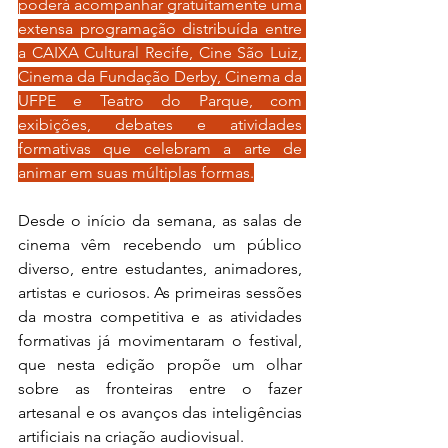
poderá acompanhar gratuitamente uma 
extensa programação distribuída entre 
a CAIXA Cultural Recife, Cine São Luiz, 
Cinema da Fundação Derby, Cinema da 
UFPE e Teatro do Parque, com 
exibições, debates e atividades 
formativas que celebram a arte de 
animar em suas múltiplas formas.
Desde o início da semana, as salas de 
cinema vêm recebendo um público 
diverso, entre estudantes, animadores, 
artistas e curiosos. As primeiras sessões 
da mostra competitiva e as atividades 
formativas já movimentaram o festival, 
que nesta edição propõe um olhar 
sobre as fronteiras entre o fazer 
artesanal e os avanços das inteligências 
artificiais na criação audiovisual.