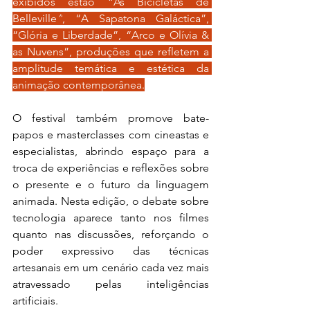
exibidos estão “As Bicicletas de 
Belleville
”
, “A Sapatona Galáctica”, 
“Glória e Liberdade”, “Arco e Olívia & 
as Nuvens”, produções que refletem a 
amplitude temática e estética da 
animação contemporânea.
O festival também promove bate-
papos e masterclasses com cineastas e 
especialistas, abrindo espaço para a 
troca de experiências e reflexões sobre 
o presente e o futuro da linguagem 
animada. Nesta edição, o debate sobre 
tecnologia aparece tanto nos filmes 
quanto nas discussões, reforçando o 
poder expressivo das técnicas 
artesanais em um cenário cada vez mais 
atravessado pelas inteligências 
artificiais.