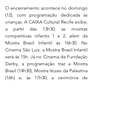
O encerramento acontece no domingo 
(12), com programação dedicada às 
crianças. A CAIXA Cultural Recife exibe, 
a partir das 13h30, as mostras 
competitivas infantis 1 e 2, além da 
Mostra Brasil Infantil às 16h30. No 
Cinema São Luiz, a Mostra Brasil Infantil 
será às 15h. Já no Cinema da Fundação 
Derby, a programação traz a Mostra 
Brasil (14h30), Mostra Vozes da Palestina 
(16h) e, às 17h30, a cerimônia de 
premiação, seguida da exibição dos 
filmes premiados.
Gratuidade e acesso
Todas as sessões e atividades do 
ANIMAGE são gratuitas, com ingressos 