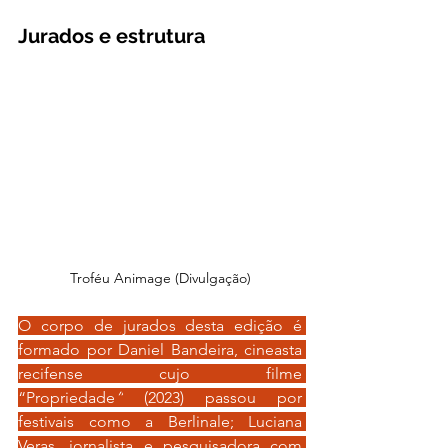
Jurados e estrutura
Troféu Animage (Divulgação)
O corpo de jurados desta edição é 
formado por Daniel Bandeira, cineasta 
recifense cujo filme 
“Propriedade
”
 (2023) passou por 
festivais como a Berlinale; Luciana 
Veras, jornalista e pesquisadora com 