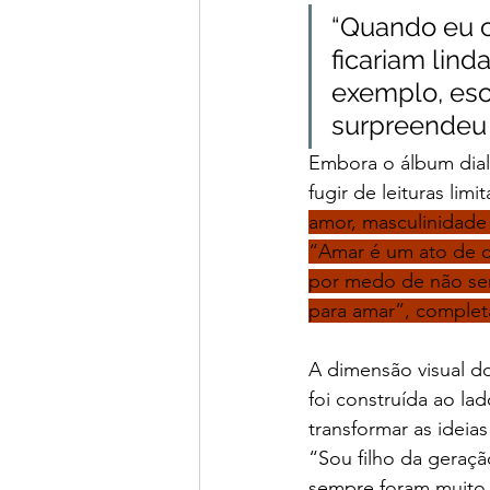
“Quando eu c
ficariam lind
exemplo, esc
surpreendeu b
Embora o álbum dialo
fugir de leituras lim
amor, masculinidade
“Amar é um ato de c
por medo de não ser
para amar”, complet
A dimensão visual do
foi construída ao lad
transformar as ideia
“Sou filho da geraç
sempre foram muito 