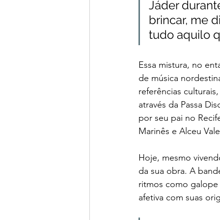
Jáder durant
brincar, me d
tudo aquilo 
Essa mistura, no ent
de música nordestina
referências culturai
através da Passa Dis
por seu pai no Recif
Marinês e Alceu Val
Hoje, mesmo vivendo
da sua obra. A band
ritmos como galope 
afetiva com suas ori