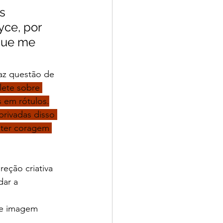
s 
yce, por 
que me 
az questão de 
lete sobre 
 em rótulos.
rivadas disso 
 ter coragem 
eção criativa 
dar a 
 e imagem 