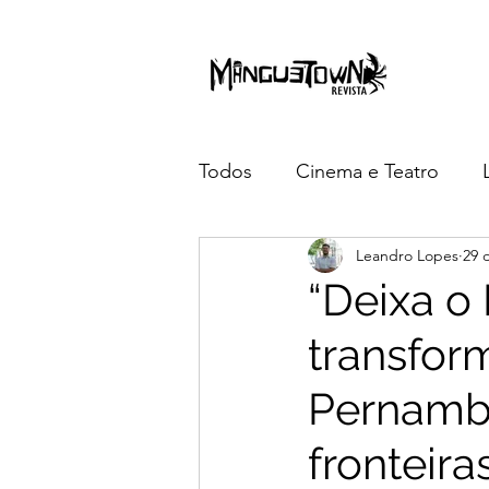
Todos
Cinema e Teatro
Leandro Lopes
29 
3 anos da Manguetown
“Deixa o
transfor
Pernamb
fronteir