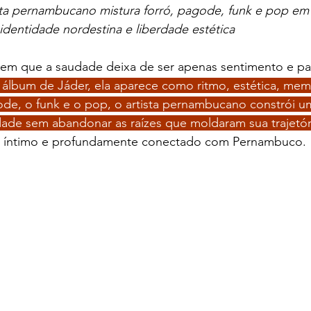
ta pernambucano mistura forró, pagode, funk e pop em
identidade nordestina e liberdade estética
m que a saudade deixa de ser apenas sentimento e pass
álbum de Jáder, ela aparece como ritmo, estética, memó
ode, o funk e o pop, o artista pernambucano constrói u
ade sem abandonar as raízes que moldaram sua trajetór
e, íntimo e profundamente conectado com Pernambuco.