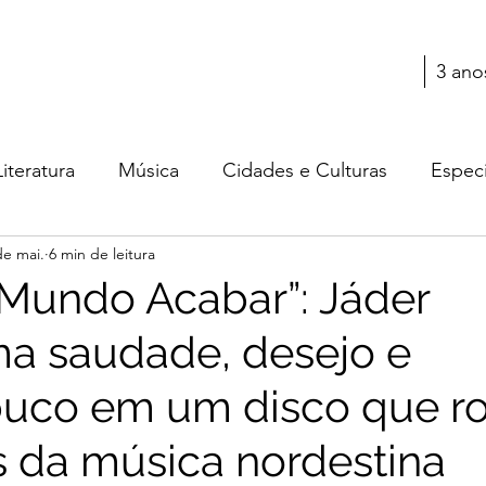
3 ano
Literatura
Música
Cidades e Culturas
Especi
de mai.
6 min de leitura
Teatro
Cultura
Moda
Cinema
 Mundo Acabar”: Jáder
ma saudade, desejo e
uco em um disco que 
as da música nordestina