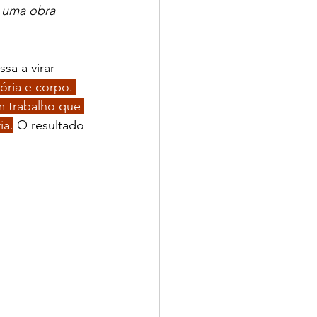
 uma obra 
a a virar 
ria e corpo. 
m trabalho que 
ia.
 O resultado 