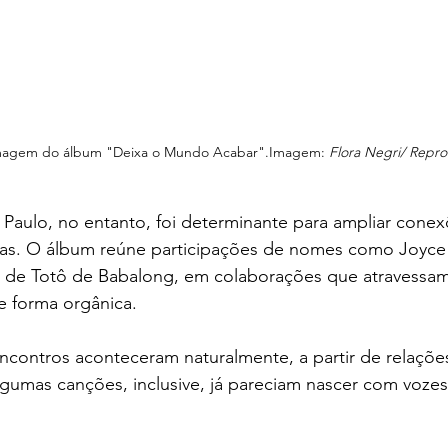
magem do álbum "Deixa o Mundo Acabar".Imagem:
 Flora Negri/ Repr
aulo, no entanto, foi determinante para ampliar conexõe
ivas. O álbum reúne participações de nomes como Joyce 
ém de Totô de Babalong, em colaborações que atravessam
e forma orgânica.
contros aconteceram naturalmente, a partir de relações
gumas canções, inclusive, já pareciam nascer com vozes 