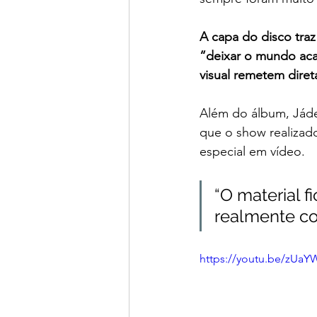
A capa do disco traz
“deixar o mundo aca
visual remetem dire
Além do álbum, Jáde
que o show realizado
especial em vídeo.
“O material f
realmente com
https://youtu.be/zU