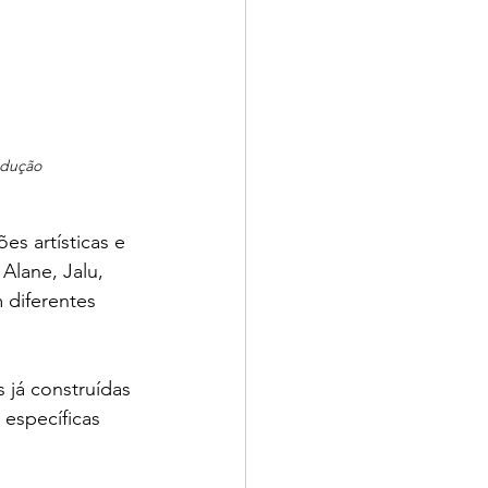
odução
s artísticas e 
Alane, Jalu, 
 diferentes 
 já construídas 
específicas 