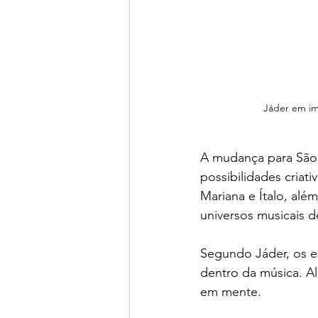
Jáder em i
A mudança para São P
possibilidades criat
Mariana e Ítalo, al
universos musicais d
Segundo Jáder, os en
dentro da música. Al
em mente.