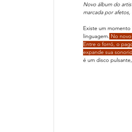
Novo álbum do artis
marcada por afetos, 
Existe um momento e
linguagem.
 No novo 
Entre o forró, o pag
expande sua sonorid
é um disco pulsant