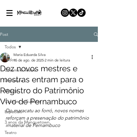
Post
Todos
Maria Eduarda Silva
Todos
15 de ago. de 2025
2 min de leitura
Dez novos mestres e
Cinema e Teatro
mestras entram para o
Literatura
Registro do Patrimônio
Música
Vivo de Pernambuco
Cidades e Culturas
Do maracatu ao forró, novos nomes 
Especiais
reforçam a preservação do patrimônio 
3 anos da Manguetown
imaterial de Pernambuco
Teatro