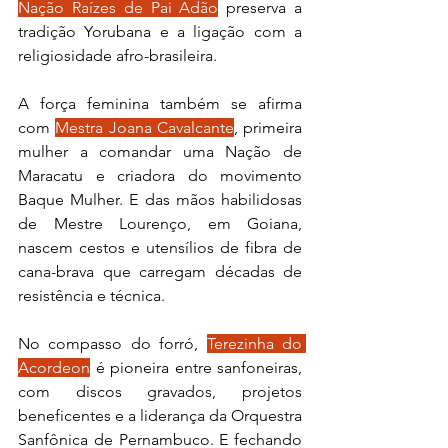
Nação Raízes de Pai Adão
 preserva a 
tradição Yorubana e a ligação com a 
religiosidade afro-brasileira.
A força feminina também se afirma 
com 
Mestra Joana Cavalcante
, primeira 
mulher a comandar uma Nação de 
Maracatu e criadora do movimento 
Baque Mulher. E das mãos habilidosas 
de Mestre Lourenço, em Goiana, 
nascem cestos e utensílios de fibra de 
cana-brava que carregam décadas de 
resistência e técnica.
No compasso do forró, 
Terezinha do 
Acordeon
 é pioneira entre sanfoneiras, 
com discos gravados, projetos 
beneficentes e a liderança da Orquestra 
Sanfônica de Pernambuco. E fechando 