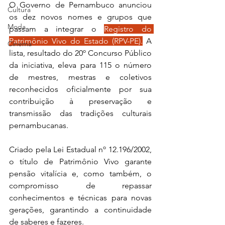
O Governo de Pernambuco anunciou 
Cultura
os dez novos nomes e grupos que 
Moda
passam a integrar o 
Registro do 
Patrimônio Vivo do Estado (RPV-PE).
 A 
Cinema
lista, resultado do 20º Concurso Público 
da iniciativa, eleva para 115 o número 
de mestres, mestras e coletivos 
reconhecidos oficialmente por sua 
contribuição à preservação e 
transmissão das tradições culturais 
pernambucanas. 
Criado pela Lei Estadual nº 12.196/2002, 
o título de Patrimônio Vivo garante 
pensão vitalícia e, como também, o 
compromisso de repassar 
conhecimentos e técnicas para novas 
gerações, garantindo a continuidade 
de saberes e fazeres.