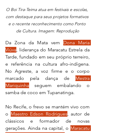
O Boi Tira-Teima atua em festivais e escolas, 
com destaque para seus projetos formativos 
e o recente reconhecimento como Ponto 
de Cultura. Imagem: Reprodução
Da Zona da Mata vem 
Dona Maria 
Viúva
, liderança do Maracatu Estrela da 
Tarde, fundado em seu próprio terreiro, 
e referência na cultura afro-indígena. 
No Agreste, a voz firme e o corpo 
marcado pela dança de 
Mestra 
Mariquinha
 seguem embalando o 
samba de coco em Tupanatinga.
No Recife, o frevo se mantém vivo com 
o 
Maestro Edson Rodrigues
, autor de 
clássicos e formador de novas 
gerações. Ainda na capital, o 
Maracatu 