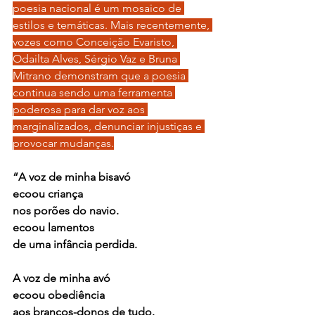
poesia nacional é um mosaico de 
estilos e temáticas. Mais recentemente, 
vozes como Conceição Evaristo, 
Odailta Alves, Sérgio Vaz e Bruna 
Mitrano demonstram que a poesia 
continua sendo uma ferramenta 
poderosa para dar voz aos 
marginalizados, denunciar injustiças e 
provocar mudanças.
“A voz de minha bisavó
ecoou criança
nos porões do navio.
ecoou lamentos
de uma infância perdida.
A voz de minha avó
ecoou obediência
aos brancos-donos de tudo.