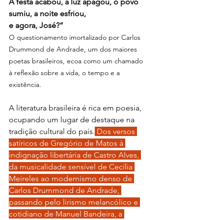
A festa acabou, a luz apagou, o povo 
sumiu, a noite esfriou,
e agora, José?”
O questionamento imortalizado por Carlos 
Drummond de Andrade, um dos maiores 
poetas brasileiros, ecoa como um chamado 
à reflexão sobre a vida, o tempo e a 
existência.
A literatura brasileira é rica em poesia, 
ocupando um lugar de destaque na 
tradição cultural do país.
 Dos versos 
satíricos de Gregório de Matos à 
indignação libertária de Castro Alves, 
da musicalidade sensível de Cecília 
Meireles ao modernismo denso de 
Carlos Drummond de Andrade, 
passando pelo lirismo melancólico e 
cotidiano de Manuel Bandeira, a 