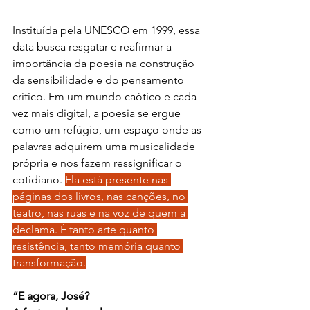
Instituída pela UNESCO em 1999, essa 
data busca resgatar e reafirmar a 
importância da poesia na construção 
da sensibilidade e do pensamento 
crítico. Em um mundo caótico e cada 
vez mais digital, a poesia se ergue 
como um refúgio, um espaço onde as 
palavras adquirem uma musicalidade 
própria e nos fazem ressignificar o 
cotidiano. 
Ela está presente nas 
páginas dos livros, nas canções, no 
teatro, nas ruas e na voz de quem a 
declama. É tanto arte quanto 
resistência, tanto memória quanto 
transformação.
“E agora, José?