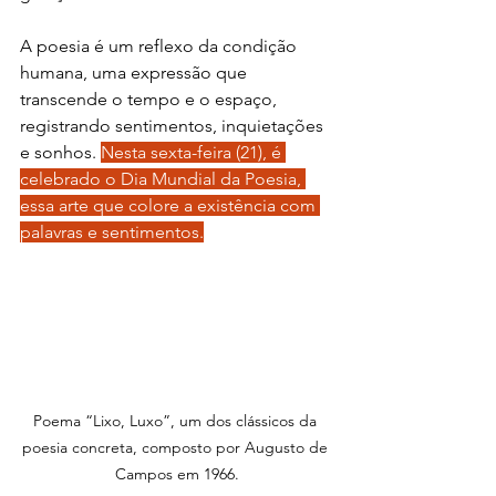
A poesia é um reflexo da condição 
humana, uma expressão que 
transcende o tempo e o espaço, 
registrando sentimentos, inquietações 
e sonhos. 
Nesta sexta-feira (21), é 
celebrado o Dia Mundial da Poesia, 
essa arte que colore a existência com 
palavras e sentimentos.
Poema “Lixo, Luxo”, um dos clássicos da 
poesia concreta, composto por Augusto de 
Campos em 1966.