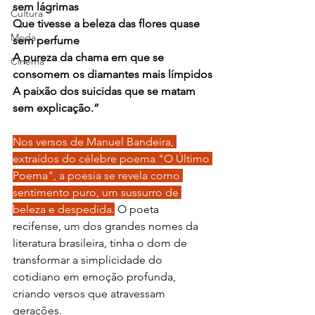
sem lágrimas
Cultura
Que tivesse a beleza das flores quase 
Moda
sem perfume
A pureza da chama em que se 
Cinema
consomem os diamantes mais límpidos
A paixão dos suicidas que se matam 
sem explicação.”
Nos versos de Manuel Bandeira, 
extraídos do célebre poema "O Último 
Poema", a poesia se revela como 
sentimento puro, um sussurro de 
beleza e despedida.
 O poeta 
recifense, um dos grandes nomes da 
literatura brasileira, tinha o dom de 
transformar a simplicidade do 
cotidiano em emoção profunda, 
criando versos que atravessam 
gerações.