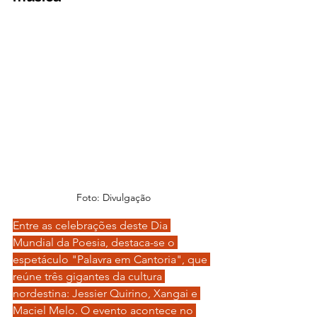
Foto: Divulgação
Entre as celebrações deste Dia 
Mundial da Poesia, destaca-se o 
espetáculo "Palavra em Cantoria", que 
reúne três gigantes da cultura 
nordestina: Jessier Quirino, Xangai e 
Maciel Melo. O evento acontece no 