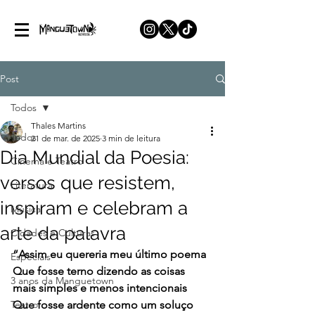
Post
Todos
Thales Martins
Todos
21 de mar. de 2025
3 min de leitura
Dia Mundial da Poesia:
Cinema e Teatro
versos que resistem,
Literatura
inspiram e celebram a
Música
arte da palavra
Cidades e Culturas
“Assim eu quereria meu último poema
Especiais
Que fosse terno dizendo as coisas 
3 anos da Manguetown
mais simples e menos intencionais
Teatro
Que fosse ardente como um soluço 