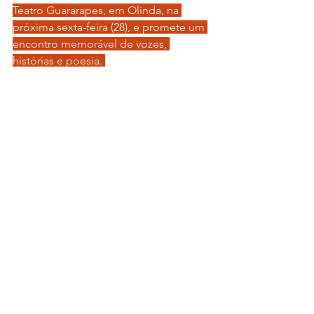
Teatro Guararapes, em Olinda, na 
próxima sexta-feira (28), e promete um 
encontro memorável de vozes, 
histórias e poesia. 
No palco, o trio vai compartilhar não 
apenas músicas e declamações, mas 
também vivências e sentimentos que 
traduzem a essência do Nordeste.
Jessier Quirino, conhecido por seu 
olhar atento ao sertão, traz sua poesia 
carregada de humor e lirismo. Maciel 
Melo, com sua voz inconfundível, 
revive clássicos que marcaram 
gerações e emocionaram o público 
com suas composições. Já Xangai, 
mestre da tradição oral, dá vida a 
narrativas que fazem o espectador 
viajar pelas paisagens e emoções da 