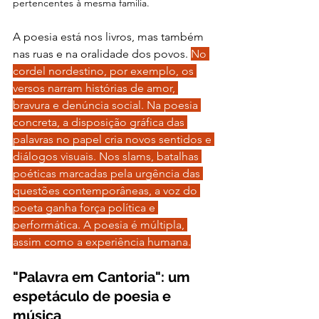
pertencentes à mesma familia.
A poesia está nos livros, mas também 
nas ruas e na oralidade dos povos. 
No 
cordel nordestino, por exemplo, os 
versos narram histórias de amor, 
bravura e denúncia social. Na poesia 
concreta, a disposição gráfica das 
palavras no papel cria novos sentidos e 
diálogos visuais. Nos slams, batalhas 
poéticas marcadas pela urgência das 
questões contemporâneas, a voz do 
poeta ganha força política e 
performática. A poesia é múltipla, 
assim como a experiência humana.
"Palavra em Cantoria": um 
espetáculo de poesia e 
música