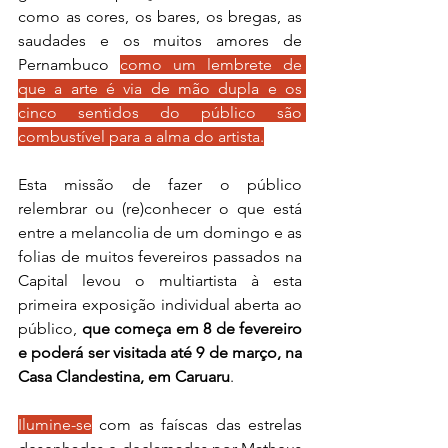
como as cores, os bares, os bregas, as 
saudades e os muitos amores de 
Pernambuco 
como um lembrete de 
que a arte é via de mão dupla e os 
cinco sentidos do público são 
combustível para a alma do artista.
Esta missão de fazer o público 
relembrar ou (re)conhecer o que está 
entre a melancolia de um domingo e as 
folias de muitos fevereiros passados na 
Capital levou o multiartista à esta 
primeira exposição individual aberta ao 
público,
 que começa em 8 de fevereiro 
e poderá ser visitada até 9 de março, na 
Casa Clandestina, em Caruaru
.
Ilumine-se
 com as faíscas das estrelas 