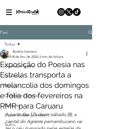
Post
Todos
Beatriz Santana
Todos
7 de fev. de 2025
3 min de leitura
Exposição do Poesia nas
Cinema e Teatro
Estrelas transporta a
Literatura
melancolia dos domingos
Música
e folia dos fevereiros na
Cidades e Culturas
RMR para Caruaru
Especiais
A partir das 17h deste sábado (8), a 
3 anos da Manguetown
capital do Agreste pernambucano vai 
Teatro
ter o céu iluminado pelas estrelas da 