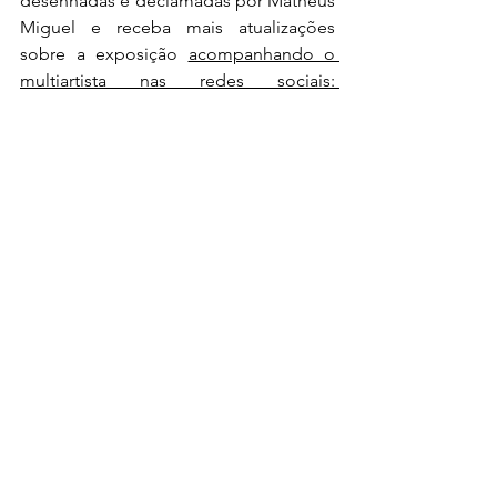
desenhadas e declamadas por Matheus 
Miguel e receba mais atualizações 
sobre a exposição 
acompanhando o 
multiartista nas redes sociais: 
@poesianasestrelas