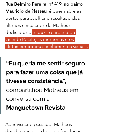
Rua Belmiro Pereira, nº 419, no bairro 
Maurício de Nassau
, é quem abre as 
portas para acolher o resultado dos 
últimos cinco anos de Matheus 
dedicados a 
traduzir o urbano da 
Grande Recife, as memórias e os 
afetos em poemas e elementos visuais. 
“Eu queria me sentir seguro 
para fazer uma coisa que já 
tivesse consistência”, 
compartilhou Matheus em 
conversa com a 
Manguetown Revista
.
Ao revisitar o passado, Matheus 
decidiu que era a hora de fortalecer o 