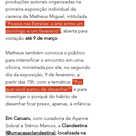
produções autorais organizadas na 
primeira exposição individual da 
carreira de Matheus Miguel, intitulada 
“Poesia nas Estrelas: a arte entre um 
domingo e um fevereiro”
, aberta para 
visitação 
até 9 de março
. 
Matheus também convoca o público 
para intensificar o encontro em uma 
oficina, ministrada por ele, no segundo 
dia da exposição, 9 de fevereiro, a 
partir das 15h, com a temática: 
“Por 
que você parou de desenhar?”
 e para 
investigar
o porquê do hábito de 
desenhar ficar preso, apenas, à infância.
Em Caruaru
, 
com curadoria de Ayanne 
Sobral e Stênio Marcos, 
a 
Clandestina 
(
@umacasaclandestina
), localizada na 