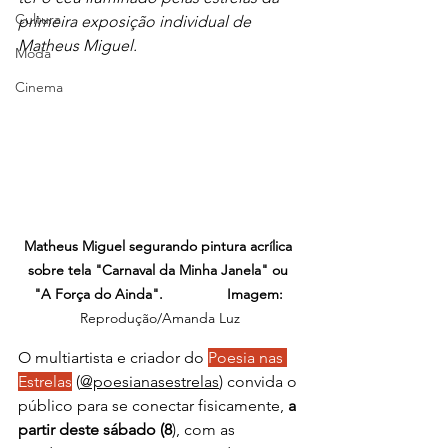
Cultura
primeira exposição individual de 
Matheus Miguel.
Moda
Cinema
Matheus Miguel segurando pintura acrílica 
sobre tela "Carnaval da Minha Janela" ou 
"A Força do Ainda".
Imagem: 
Reprodução/Amanda Luz
O multiartista e criador do 
Poesia nas 
Estrelas
 (
@poesianasestrelas
) convida o 
público para se conectar fisicamente, 
a 
partir deste sábado (8
), com as 