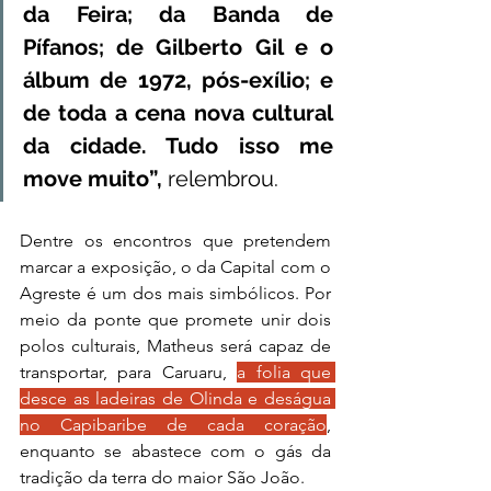
da Feira; da Banda de 
Pífanos; de Gilberto Gil e o 
álbum de 1972, pós-exílio; e 
de toda a cena nova cultural 
da cidade. Tudo isso me 
move muito”, 
relembrou.
Dentre os encontros que pretendem 
marcar a exposição, o da Capital com o 
Agreste é um dos mais simbólicos. Por 
meio da ponte que promete unir dois 
polos culturais, Matheus será capaz de 
transportar, para Caruaru, 
a folia que 
desce as ladeiras de Olinda e deságua 
no Capibaribe de cada coração
, 
enquanto se abastece com o gás da 
tradição da terra do maior São João. 