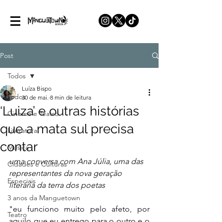
Post
Todos
Luíza Bispo
Todos
30 de mai.
8 min de leitura
‘Luiza’ e outras histórias
Cinema e Teatro
que a mata sul precisa
Literatura
contar
Música
uma conversa com Ana Júlia, uma das 
Cidades e Culturas
representantes da nova geração 
Especiais
literária da terra dos poetas
3 anos da Manguetown
"eu funciono muito pelo afeto, por 
Teatro
aquilo que eu entrego para o outro e o 