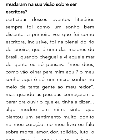
mudaram na sua visão sobre ser 
escritora?
participar desses eventos literários 
sempre foi como um sonho bem 
distante. a primeira vez que fui como 
escritora, inclusive, foi na bienal do rio 
de janeiro, que é uma das maiores do 
Brasil. quando cheguei e vi aquele mar 
de gente eu só pensava “meu deus, 
como vão olhar para mim aqui? o meu 
sonho aqui é só um micro sonho no 
meio de tanta gente ao meu redor”. 
mas quando as pessoas começaram a 
parar pra ouvir o que eu tinha a dizer… 
algo mudou em mim. sinto que 
plantou um sentimento muito bonito 
no meu coração. no meu livro eu falo 
sobre morte, amor, dor, solidão, luto. o 
meu livro é como se eu estivesse 