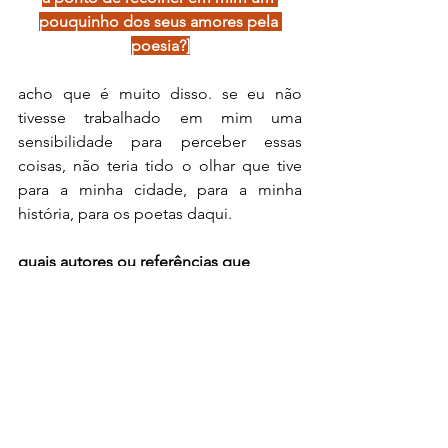
pouquinho dos seus amores pela 
poesia?]
acho que é muito disso. se eu não 
tivesse trabalhado em mim uma 
sensibilidade para perceber essas 
coisas, não teria tido o olhar que tive 
para a minha cidade, para a minha 
história, para os poetas daqui.
quais autores ou referências que 
vieram de Pernambuco e Palmares te 
atravessam e te inspiram hoje?
aqui de Palmares eu tive Genésio 
Cavalcanti, que não tenho nem palavras 
para expressar o quanto fui atravessada 
pela escrita dele. ele nunca soube a 
importância que teve na minha vida 