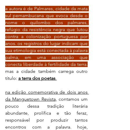
a autora é de Palmares, cidade da mata 
sul pernambucana que evoca desde o 
nome o quilombo dos palmares, 
refúgio da resistência negra que lutou 
contra a colonização portuguesa por 
anos. os registros do lugar indicam que 
sua etimologia está conectada à palavra 
palma, em uma associação que 
conecta liberdade à fertilidade da terra.
mas a cidade também carrega outro 
título: 
a terra dos 
poetas
.
na
 edição comemorativa de dois anos 
da Manguetown Revista
, contamos um 
pouco dessa tradição literária 
abundante, prolífica e tão feraz, 
responsável por produzir tantos 
encontros com a palavra. hoje, 