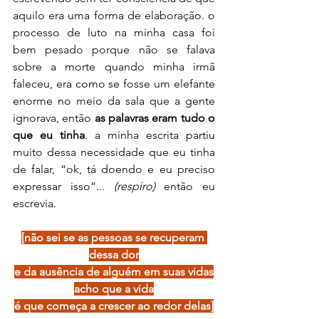
aquilo era uma forma de elaboração. o 
processo de luto na minha casa foi 
bem pesado porque não se falava 
sobre a morte quando minha irmã 
faleceu, era como se fosse um elefante 
enorme no meio da sala que a gente 
ignorava, então 
as palavras eram tudo o 
que eu tinha
. a minha escrita partiu 
muito dessa necessidade que eu tinha 
de falar, “ok, tá doendo e eu preciso 
expressar isso”... 
(respiro)
 então eu 
escrevia.
[não sei se as pessoas se recuperam 
dessa dor
e da ausência de alguém em suas vidas
acho que a vida
é que começa a crescer ao redor delas]