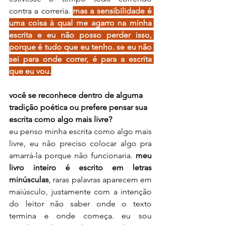
contra a correria. 
mas a sensibilidade é 
uma coisa à qual me agarro na minha 
escrita e eu não posso perder isso, 
porque é tudo que eu tenho. se eu não 
sei para onde correr, é para a escrita 
que eu vou.
você se reconhece dentro de alguma 
tradição poética ou prefere pensar sua 
escrita como algo mais livre?
eu penso minha escrita como algo mais 
livre, eu não preciso colocar algo pra 
amarrá-la porque não funcionaria. 
meu 
livro inteiro é escrito em letras 
minúsculas
, raras palavras aparecem em 
maiúsculo, justamente com a intenção 
do leitor não saber onde o texto 
termina e onde começa. eu sou 