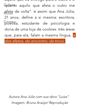
Cultura
quanto aquilo que afeta o outro me 
afeta de volta". é assim que Ana Júlia, 
Moda
21 anos, define a si mesma: escritora, 
Cinema
poetisa, estudante de psicologia e 
dona de uma loja de cookies. três áreas 
que, para ela, falam a mesma língua, 
a 
dos afetos, do encontro, da troca. 
Autora Ana Júlia com sua obra "Luiza". 
Imagem: Bruna Araújo/ Reprodução