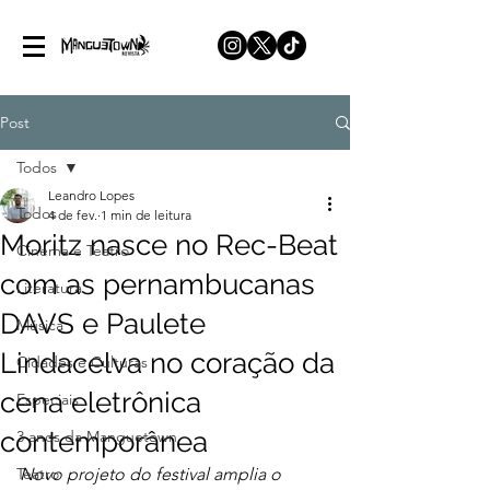
Post
Todos
Leandro Lopes
Todos
4 de fev.
1 min de leitura
Moritz nasce no Rec-Beat
Cinema e Teatro
com as pernambucanas
Literatura
DAVS e Paulete
Música
Lindacelva no coração da
Cidades e Culturas
cena eletrônica
Especiais
contemporânea
3 anos da Manguetown
Teatro
Novo projeto do festival amplia o 