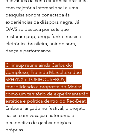
relevantes da cena eletrônica brasileira, 
com trajetória internacional e uma 
pesquisa sonora conectada às 
experiências da diáspora negra. Já 
DAVS se destaca por sets que 
misturam pop, brega funk e música 
eletrônica brasileira, unindo som, 
dança e performance.
O lineup reúne ainda Carlos do 
Complexo, Piolinda Marcela, o duo 
SPHYNX e LOFIHOUSEBOY, 
consolidando a proposta do Moritz 
como um território de experimentação 
estética e política dentro do Rec-Beat.
Embora lançado no festival, o projeto 
nasce com vocação autônoma e 
perspectiva de ganhar edições 
próprias.