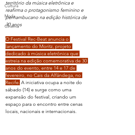
território da música eletrônica e 
Cultura
reafirma o protagonismo feminino e 
Moda
pernambucano na edição histórica de 
30 anos 
Cinema
O Festival Rec-Beat anuncia o 
lançamento do Moritz, projeto 
dedicado à música eletrônica que 
estreia na edição comemorativa de 30 
anos do evento, entre 14 e 17 de 
fevereiro, no Cais da Alfândega, no 
Recife.
 A iniciativa ocupa a noite do 
sábado (14) e surge como uma 
expansão do festival, criando um 
espaço para o encontro entre cenas 
locais, nacionais e internacionais.