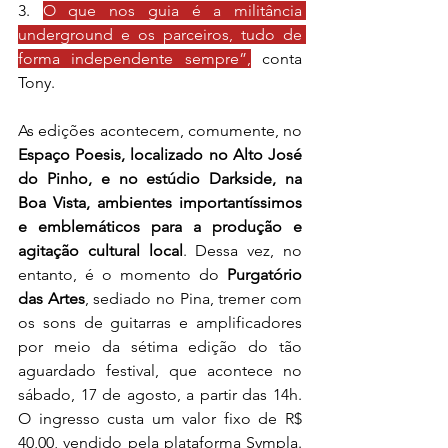
3. 
O que nos guia é a militância 
underground e os parceiros, tudo de 
forma independente sempre”,
 conta 
Tony.
As edições acontecem, comumente, no 
Espaço Poesis, localizado no Alto José 
do Pinho, e no estúdio Darkside, na 
Boa Vista, ambientes importantíssimos 
e emblemáticos para a produção e 
agitação cultural local
. Dessa vez, no 
entanto, é o momento do 
Purgatório 
das Artes
, sediado no Pina, tremer com 
os sons de guitarras e amplificadores 
por meio da sétima edição do tão 
aguardado festival, que acontece no 
sábado, 17 de agosto, a partir das 14h. 
O ingresso custa um valor fixo de R$ 
40,00, vendido pela plataforma Sympla. 