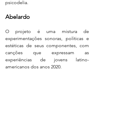
psicodelia.
Abelardo
O projeto é uma mistura de 
experimentações sonoras, políticas e 
estéticas de seus componentes, com 
canções que expressam as 
experiências de jovens latino-
americanos dos anos 2020.
Tamarineira Azul
Em um tributo aos anos 60 e 70, os 
rapazes da Tamarineira  Azul fazem um 
rock rural psicodélico que une 
influências da música regional como 
baião e ciranda, junto da cena pós-
mangue com o udigrudi recifense.