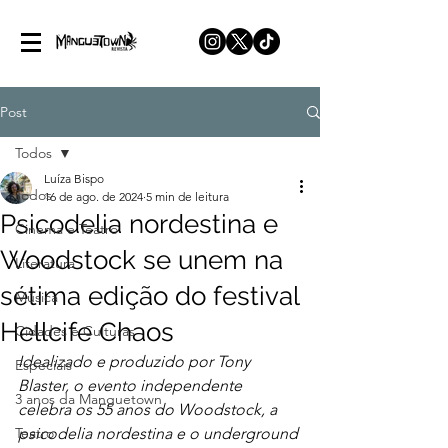
Post
Todos
Luíza Bispo
Todos
16 de ago. de 2024
5 min de leitura
Psicodelia nordestina e
Cinema e Teatro
Woodstock se unem na
Literatura
sétima edição do festival
Música
Hellcife Chaos
Cidades e Culturas
Idealizado e produzido por Tony 
Especiais
Blaster, o evento independente 
3 anos da Manguetown
celebra os 55 anos do Woodstock, a 
Teatro
psicodelia nordestina e o underground 