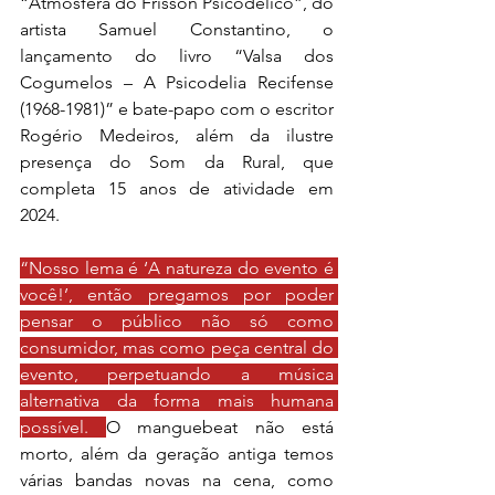
“Atmosfera do Frisson Psicodélico”, do 
artista Samuel Constantino, o 
lançamento do livro “Valsa dos 
Cogumelos – A Psicodelia Recifense 
(1968-1981)” e bate-papo com o escritor 
Rogério Medeiros, além da ilustre 
presença do Som da Rural, que 
completa 15 anos de atividade em 
2024.
“Nosso lema é ‘A natureza do evento é 
você!’, então pregamos por poder 
pensar o público não só como 
consumidor, mas como peça central do 
evento, perpetuando a música 
alternativa da forma mais humana 
possível. 
O manguebeat não está 
morto, além da geração antiga temos 
várias bandas novas na cena, como 