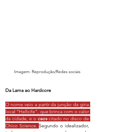
Imagem: Reprodução/Redes sociais
Da Lama ao Hardcore
O nome veio a partir da junção da gíria 
local “Hellcife”, que brinca com o calor 
da cidade, e o 
caos
 citado no disco de 
Chico Science. 
Segundo o idealizador, 