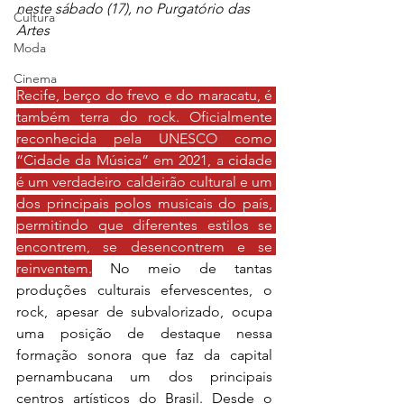
neste sábado (17), no Purgatório das 
Cultura
Artes 
Moda
Cinema
Recife, berço do frevo e do maracatu, é 
também terra do rock. Oficialmente 
reconhecida pela UNESCO como 
“Cidade da Música” em 2021, a cidade 
é um verdadeiro caldeirão cultural e um 
dos principais polos musicais do país, 
permitindo que diferentes estilos se 
encontrem, se desencontrem e se 
reinventem.
 No meio de tantas 
produções culturais efervescentes, o 
rock, apesar de subvalorizado, ocupa 
uma posição de destaque nessa 
formação sonora que faz da capital 
pernambucana um dos principais 
centros artísticos do Brasil. Desde o 