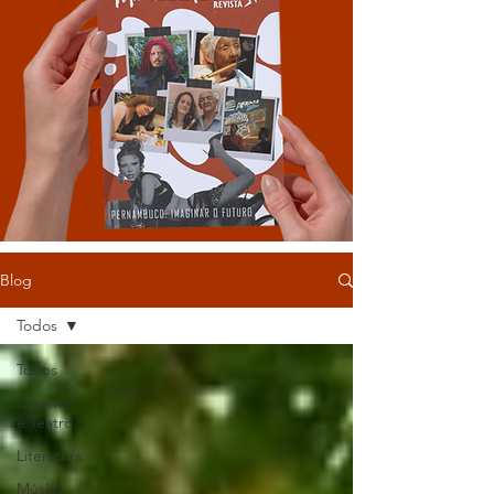
Blog
Todos
Todos
Cinema
e Teatro
Literatura
Música