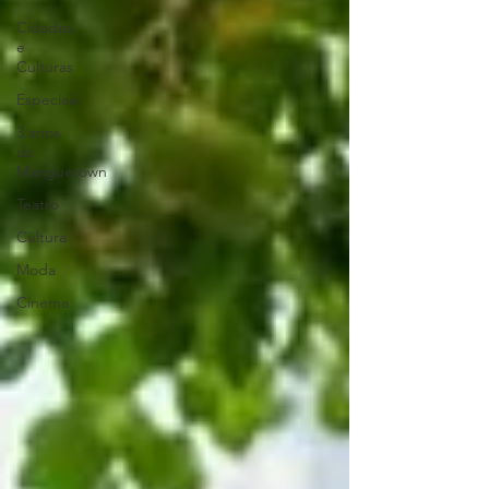
Cidades
e
Culturas
Especiais
3 anos
da
Manguetown
Teatro
Cultura
Moda
Cinema