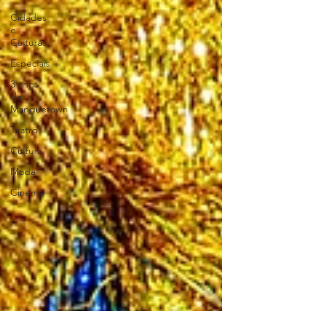
Cidades
e
Culturas
Especiais
3 anos
da
Manguetown
Teatro
Cultura
Moda
Cinema