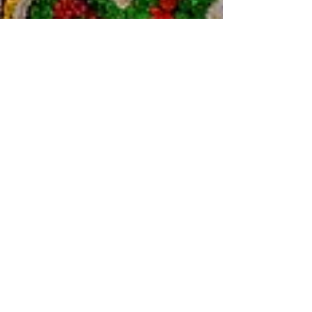
Manguetown Revista
10 de fev.
4 min de leitura
Especiais
A roupa que antecede o passo:
a costura como guardiã dos
caboclos de lança na Zona da
Mata Norte de Pernambuco