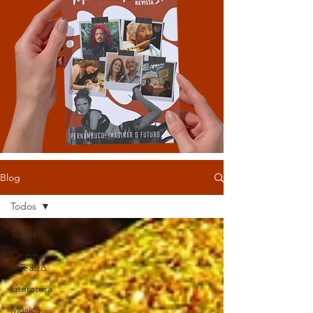
Blog
Todos
Todos
Cinema
e Teatro
Literatura
Música