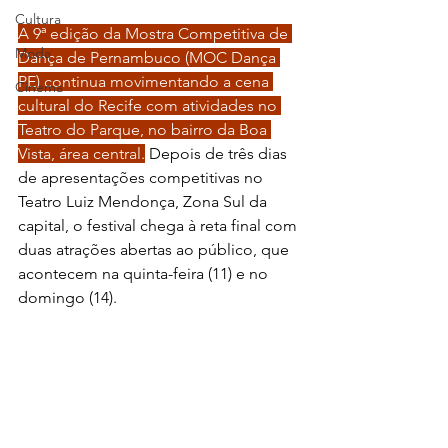
Cultura
A 9ª edição da Mostra Competitiva de 
Moda
Dança de Pernambuco (MOC Dança 
PE) continua movimentando a cena 
Cinema
cultural do Recife com atividades no 
Teatro do Parque, no bairro da Boa 
Vista, área central.
 Depois de três dias 
de apresentações competitivas no 
Teatro Luiz Mendonça, Zona Sul da 
capital, o festival chega à reta final com 
duas atrações abertas ao público, que 
acontecem na quinta-feira (11) e no 
domingo (14).