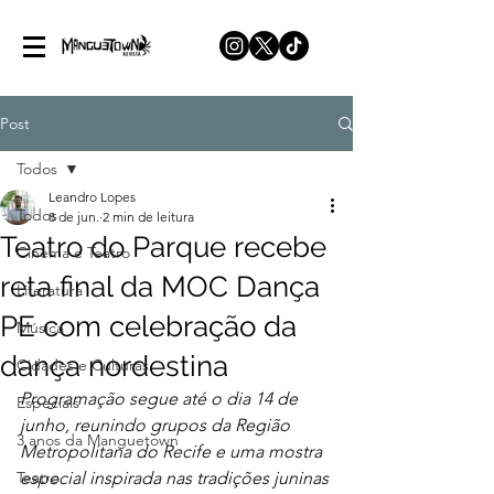
Post
Todos
Leandro Lopes
Todos
8 de jun.
2 min de leitura
Teatro do Parque recebe
Cinema e Teatro
reta final da MOC Dança
Literatura
PE com celebração da
Música
dança nordestina
Cidades e Culturas
Programação segue até o dia 14 de 
Especiais
junho, reunindo grupos da Região 
3 anos da Manguetown
Metropolitana do Recife e uma mostra 
Teatro
especial inspirada nas tradições juninas