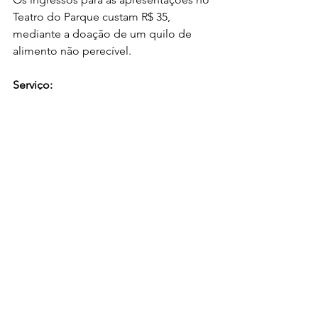
Teatro do Parque custam R$ 35, 
mediante a doação de um quilo de 
alimento não perecível.
Serviço: 
Teatro do Parque (
rua do Hospício, nº 
81, bairro da Boa Vista)
11/06 (quinta-feira): mostra livre/não 
competitiva - 19h
14/06 (domingo): Bailarinos na Roça 
(apresentação de São João - mostra 
especial) - 15h30
Entrada: preço único/social (R$ 35 + 
1kg de alimento não perecível). 
Classificação indicativa: livre