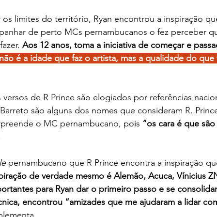
os limites do território, Ryan encontrou a inspiração qu
panhar de perto MCs pernambucanos o fez perceber que
azer. 
Aos 12 anos, toma a iniciativa de começar e passa
não é a idade que faz o artista, mas a qualidade do que
s versos de R Prince são elogiados por referências nacion
 Barreto são alguns dos nomes que consideram R. Prince
surpreende o MC pernambucano, pois
 “os cara é que são
.
le 
pernambucano que R Prince encontra a inspiração qu
piração de verdade mesmo é Alemão, Acuca, Vínicius Z
portantes para Ryan dar o primeiro passo e se consolida
cnica, encontrou “amizades que me ajudaram a lidar co
plementa.