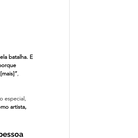
la batalha. E 
porque 
[mais]”
, 
 especial, 
o artista, 
pessoa 