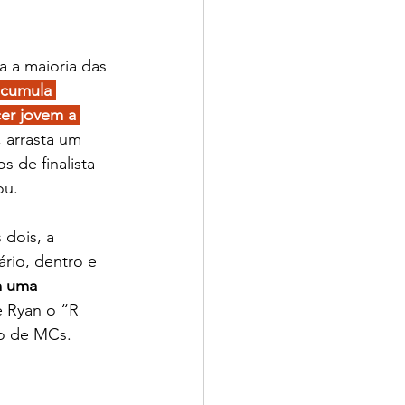
 a maioria das 
cumula 
er jovem a 
, arrasta um 
s de finalista 
ou.
dois, a 
rio, dentro e 
 uma 
e Ryan o “R 
lo de MCs.