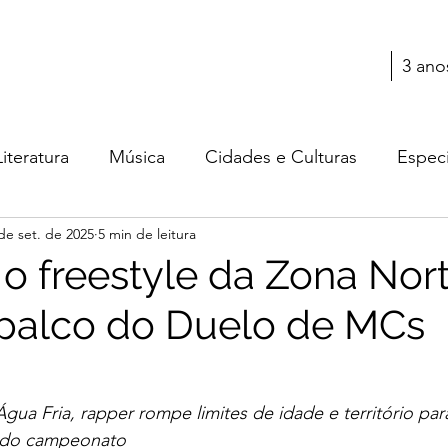
3 ano
Literatura
Música
Cidades e Culturas
Especi
de set. de 2025
5 min de leitura
Teatro
Cultura
Moda
Cinema
: o freestyle da Zona Nor
palco do Duelo de MCs
gua Fria, rapper rompe limites de idade e território par
l do campeonato