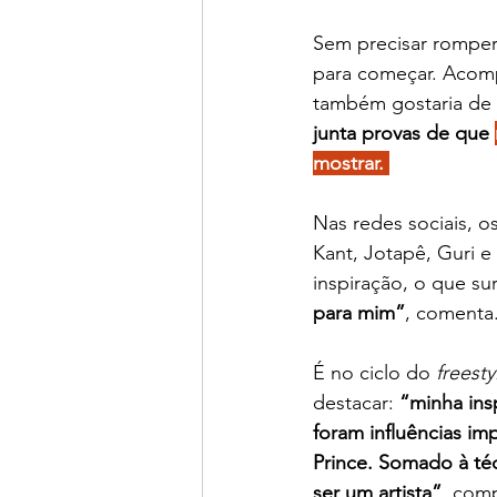
Sem precisar romper 
para começar. Acom
também gostaria de f
junta provas de que 
mostrar. 
Nas redes sociais, o
Kant, Jotapê, Guri e
inspiração, o que 
para mim”
, comenta
É no ciclo do 
freesty
destacar: 
“minha ins
foram influências im
Prince. Somado à té
ser um artista”
, com