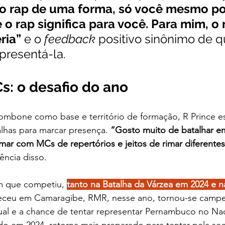
r o rap de uma forma, só você mesmo p
 o rap significa para você. Para mim, o 
ria” 
e o 
feedback 
positivo sinônimo de q
presentá-la.
s: o desafio do ano
ombone como base e território de formação, R Prince e
lhas para marcar presença. 
“Gosto muito de batalhar em
mar com MCs de repertórios e jeitos de rimar diferente
ncia disso. 
m que competiu, 
tanto na Batalha da Várzea em 2024 e n
eceu em Camaragibe, RMR, nesse ano, tornou-se campe
dual e a chance de tentar representar Pernambuco no Nac