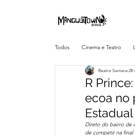
Todos
Cinema e Teatro
Beatriz Santana
28 
3 anos da Manguetown
R Prince
ecoa no 
Estadual
Direto do bairro de Á
de competir na fina