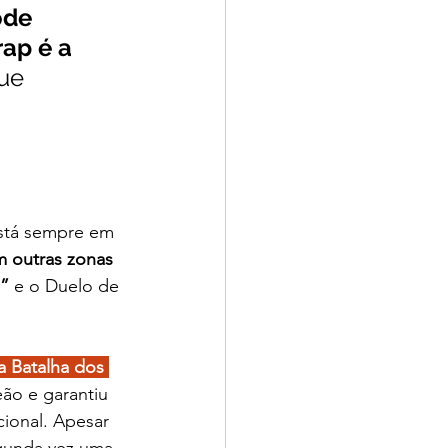
ode 
rap é a 
ue 
stá sempre em 
 outras zonas 
s”
 e o Duelo de 
a Batalha dos 
ão e garantiu 
ional. Apesar 