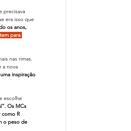
e precisava 
 era isso que 
do os anos, 
 tem para 
ais nas rimas. 
 a nova 
 uma inspiração 
e escolhe 
N”. Os MCs 
r como R 
m o peso de 