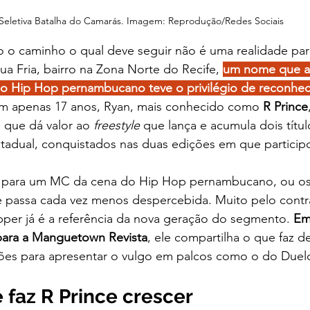
Seletiva Batalha do Camarás. Imagem: Reprodução/Redes Sociais
 o caminho o qual deve seguir não é uma realidade para
 Fria, bairro na Zona Norte do Recife, 
um nome que a
o Hip Hop pernambucano teve o privilégio de reconhec
m apenas 17 anos, Ryan, mais conhecido como 
R Prince
 que dá valor ao
freestyle 
q
ue lança e acumula dois título
adual, conquistados nas duas edições em que particip
ja para um MC da cena do Hip Hop
pernambucano, ou os 
e passa cada vez menos despercebida. Muito pelo contrá
pper já é a referência da nova geração do segmento. 
Em
 para a Manguetown Revista
, ele compartilha o que faz d
ções para apresentar o vulgo em palcos como o do Due
 faz R Prince crescer