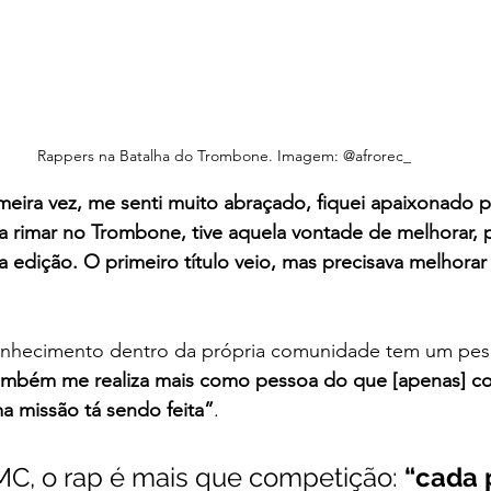
Rappers na Batalha do Trombone. Imagem: @afrorec_
meira vez, me senti muito abraçado, fiquei apaixonado pe
 rimar no Trombone, tive aquela vontade de melhorar, 
 edição. O primeiro título veio, mas precisava melhorar 
conhecimento dentro da própria comunidade tem um peso
ambém me realiza mais como pessoa do que [apenas] com
a missão tá sendo feita”
. 
MC, o rap é mais que competição: 
“cada 