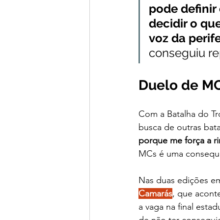
pode defini
decidir o que
voz da perife
conseguiu re
Duelo de MC
Com a Batalha do Tr
busca de outras bata
porque me força a ri
MCs é uma consequê
Nas duas edições e
Camarás
, que acont
a vaga na final esta