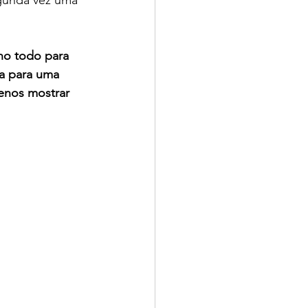
egunda vez uma 
no todo para 
a para uma 
enos mostrar 