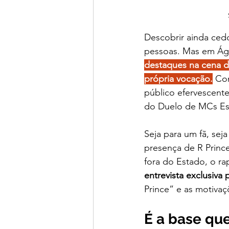
Descobrir ainda cedo
pessoas. Mas em Água
destaques na cena d
própria vocação.
 Co
público efervescente
do Duelo de MCs Est
Seja para um fã, se
presença de R Princ
fora do Estado, o ra
entrevista exclusiva
Prince” e as motiva
É a base que